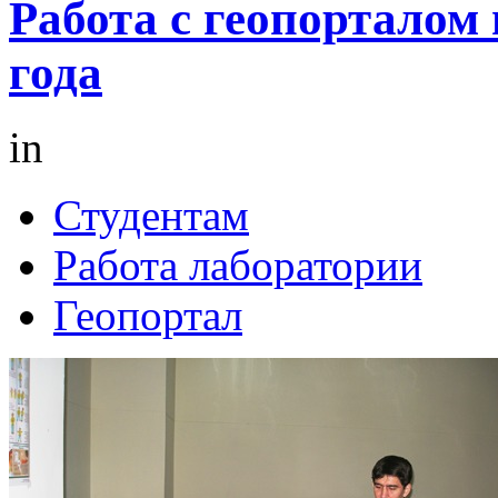
Работа с геопорталом 
года
in
Студентам
Работа лаборатории
Геопортал