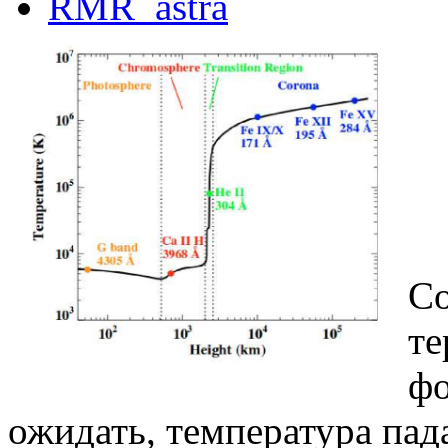
RMR_astra
Не
Со
те
фо
ожидать, температура пада