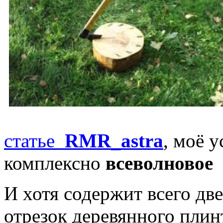
статье
RMR_astra
, моё 
комплексно
всеволновое
и
И хотя содержит всего дв
отрезок деревянного плин