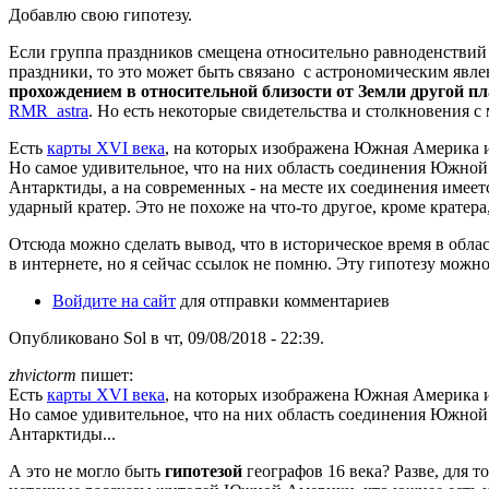
Добавлю свою гипотезу.
Если группа праздников смещена относительно равноденствий и
праздники, то это может быть связано с астрономическим явл
прохождением в относительной близости от Земли другой п
RMR_astra
. Но есть некоторые свидетельства и столкновения с
Есть
карты XVI века
, на которых изображена Южная Америка и
Но самое удивительное, что на них область соединения Южной
Антарктиды, а на современных - на месте их соединения имеет
ударный кратер. Это не похоже на что-то другое, кроме кратера
Отсюда можно сделать вывод, что в историческое время в об
в интернете, но я сейчас ссылок не помню. Эту гипотезу можно 
Войдите на сайт
для отправки комментариев
Опубликовано Sol в чт, 09/08/2018 - 22:39.
zhvictorm
пишет:
Есть
карты XVI века
, на которых изображена Южная Америка и
Но самое удивительное, что на них область соединения Южной
Антарктиды...
А это не могло быть
гипотезой
географов 16 века? Разве, для т