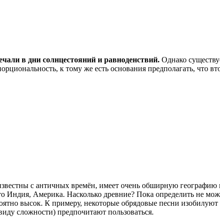
ечали в дни солнцестояний и равноденствий.
Однако существуе
орциональность, к тому же есть основания предполагать, что вт
звестны с античных времён, имеет очень обширную географию к
это Индия, Америка. Насколько древние? Пока определить не мо
ероятно высок. К примеру, некоторые обрядовые песни изобил
 виду сложности) предпочитают пользоваться.