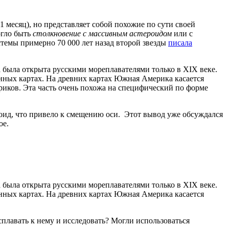
 месяц), но представляет собой похожие по сути своей
огло быть
столкновение с массивным астероидом
или с
темы примерно 70 000 лет назад второй звезды
писала
 была открыта русскими мореплавателями только в XIX веке.
енных картах. На древних картах Южная Америка касается
риков. Эта часть очень похожа на специфический по форме
оид, что привело к смещению оси. Этот вывод уже обсуждался
ое.
 была открыта русскими мореплавателями только в XIX веке.
енных картах. На древних картах Южная Америка касается
 сплавать к нему и исследовать? Могли использоваться