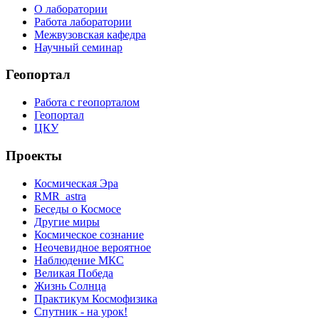
О лаборатории
Работа лаборатории
Межвузовская кафедра
Научный семинар
Геопортал
Работа с геопорталом
Геопортал
ЦКУ
Проекты
Космическая Эра
RMR_astra
Беседы о Космосе
Другие миры
Космическое сознание
Неочевидное вероятное
Наблюдение МКС
Великая Победа
Жизнь Солнца
Практикум Космофизика
Спутник - на урок!