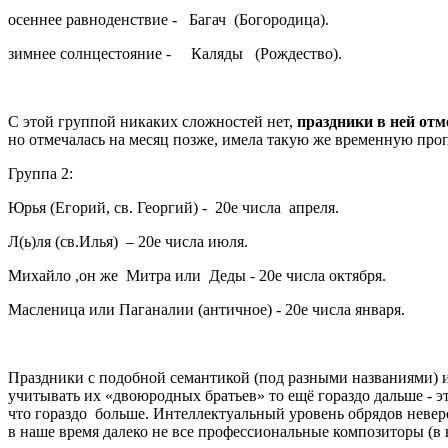
осеннее равноденствие - Багач (Богородица).
зимнее солнцестояние - Каляды (Рождество).
С этой группой никаких сложностей нет,
праздники в ней отм
но отмечалась на месяц позже, имела такую же временную проп
Группа 2:
Юрья (Егорий, св. Георгий) - 20е числа апреля.
Л(ь)ля (св.Илья) – 20е числа июля.
Михайло ,он же Митра или Деды - 20е числа октября.
Масленица или Паганалии (античное) - 20е числа января.
Праздники с подобной семантикой (под разными названиями) и
учитывать их «двоюродных братьев» то ещё гораздо дальше - 
что гораздо больше. Интеллектуальный уровень обрядов нев
в наше время далеко не все профессиональные композиторы (в