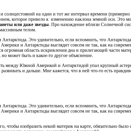
 солнцестояний на один и тот же интервал времени (примерно 1
ением, которое привело к изменению наклона земной оси. Это м
ланеты или даже звезды
. Про нахождение вблизи Солнечной сис
 массивным телом.
 Антарктида. Это удивительно, если вспомнить, что Антарктида
 Америки и Антарктиды выглядит совсем не так, как на соврем
ся огромная область искривления дна и прилегающей части мате
, но может быть и какое-то другое объяснение.
ласть между Южной Америкой и Антарктидой упал крупный астер
развивать и дальше. Мне кажется, что в ней что-то есть правдив
 Антарктида. Это удивительно, если вспомнить, что Антарктида
 Америки и Антарктиды выглядит совсем не так, как на соврем
ого, чтобы изобразить некий материк на карте, обязательно было