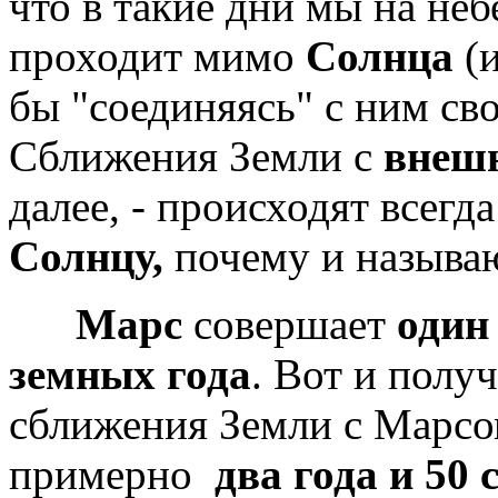
что в такие дни мы на неб
проходит мимо
Солнца
(и
бы "соединяясь" с ним с
Сближения Земли с
внеш
далее, - происходят всегд
Солнцу,
почему и называ
Марс
совершает
один
земных года
. Вот и полу
сближения Земли с Марсом
примерно
два года и 50 