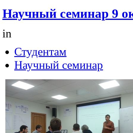
Научный семинар 9 ок
in
Студентам
Научный семинар