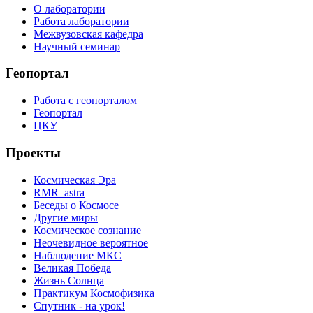
О лаборатории
Работа лаборатории
Межвузовская кафедра
Научный семинар
Геопортал
Работа с геопорталом
Геопортал
ЦКУ
Проекты
Космическая Эра
RMR_astra
Беседы о Космосе
Другие миры
Космическое сознание
Неочевидное вероятное
Наблюдение МКС
Великая Победа
Жизнь Солнца
Практикум Космофизика
Спутник - на урок!