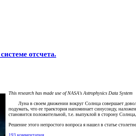
системе отсчета.
This research has made use of NASA's Astrophysics Data System
Луна в своем движении вокруг Солнца совершает доволь
подумать, что ее траектория напоминает синусоиду, наложе
становится положительной, т.е. выпуклой в сторону Солнца
Решение этого непростого вопроса я нашел в статье столет
193 комментария