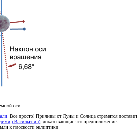
емной оси.
мали
. Все просто! Приливы от Луны и Солнца стремятся постави
димир Васильевич)
, доказывающие это предположение.
мли к плоскости эклиптики.