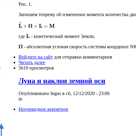
Рис. 1.
Запишем теорему об изменении момента количества дв
˙
L
Ω
L
M
+
×
=
L
˙
+
Ω
×
L
=
M
L
где
- кинетический момент Земли,
L
Ω
- абсолютная угловая скорость системы координат N
Ω
Войдите на сайт
для отправки комментариев
Читать далее
5610 просмотров
Луна и наклон земной оси
Опубликовано Ingus в сб, 12/12/2020 - 23:06
in
Неочевидное вероятное