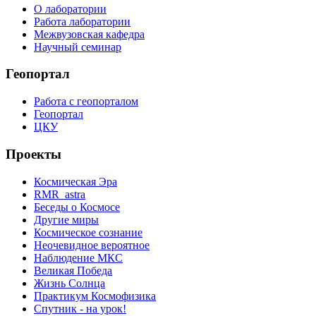
О лаборатории
Работа лаборатории
Межвузовская кафедра
Научный семинар
Геопортал
Работа с геопорталом
Геопортал
ЦКУ
Проекты
Космическая Эра
RMR_astra
Беседы о Космосе
Другие миры
Космическое сознание
Неочевидное вероятное
Наблюдение МКС
Великая Победа
Жизнь Солнца
Практикум Космофизика
Спутник - на урок!