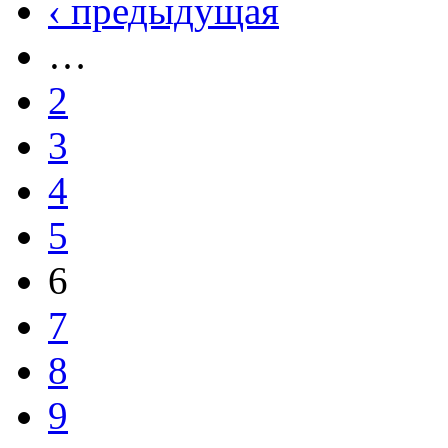
‹ предыдущая
…
2
3
4
5
6
7
8
9