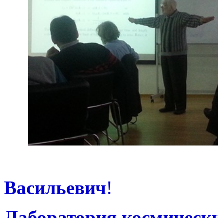
Уважа
Васильевич
!
Лаборатория космическ