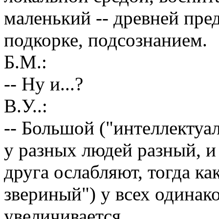
маленький -- древней пре
подкорке, подсознанием.
Б.М.:
-- Ну и...?
В.У..:
-- Большой ("интеллектуа
у разных людей разный, и
друга ослабляют, тогда к
звериный") у всех одинак
увеличивается.