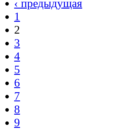
‹ предыдущая
1
2
3
4
5
6
7
8
9