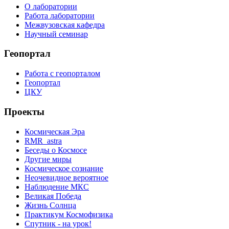
О лаборатории
Работа лаборатории
Межвузовская кафедра
Научный семинар
Геопортал
Работа с геопорталом
Геопортал
ЦКУ
Проекты
Космическая Эра
RMR_astra
Беседы о Космосе
Другие миры
Космическое сознание
Неочевидное вероятное
Наблюдение МКС
Великая Победа
Жизнь Солнца
Практикум Космофизика
Спутник - на урок!