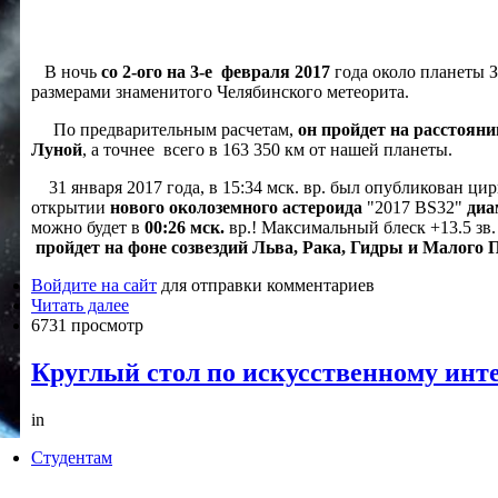
В ночь
со 2-ого на 3-е февраля 2017
года около планеты 
размерами знаменитого Челябинского метеорита.
По предварительным расчетам,
он пройдет на расстояни
Луной
, а точнее всего в 163 350 км от нашей планеты.
31 января 2017 года, в 15:34 мск. вр. был опубликован ци
открытии
нового околоземного астероида
"2017 BS32"
диа
можно будет в
00:26 мск.
вр.! Максимальный блеск +13.5 зв.
пройдет на фоне созвездий Льва, Рака, Гидры и Малого П
Войдите на сайт
для отправки комментариев
Читать далее
6731 просмотр
Круглый стол по искусственному инт
in
Студентам