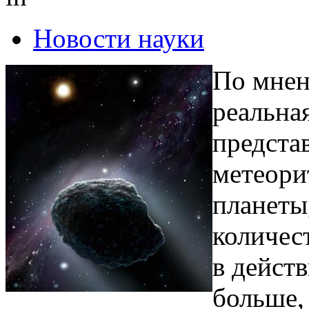
Новости науки
По мнен
реальна
предста
метеори
планеты
количес
в действ
больше,