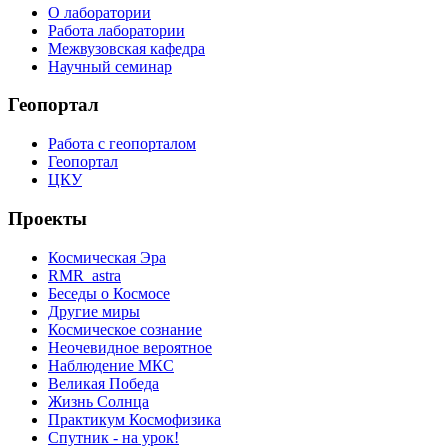
О лаборатории
Работа лаборатории
Межвузовская кафедра
Научный семинар
Геопортал
Работа с геопорталом
Геопортал
ЦКУ
Проекты
Космическая Эра
RMR_astra
Беседы о Космосе
Другие миры
Космическое сознание
Неочевидное вероятное
Наблюдение МКС
Великая Победа
Жизнь Солнца
Практикум Космофизика
Спутник - на урок!