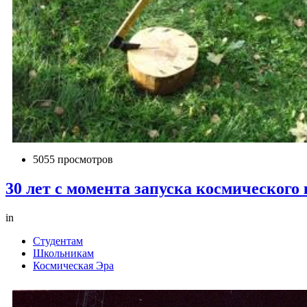
5055 просмотров
30 лет с момента запуска космического
in
Студентам
Школьникам
Космическая Эра