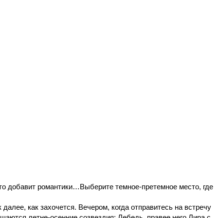
это добавит романтики…
Выберите темное-претемное место, где
 далее, как захочется. Вечером, когда отправитесь на встречу
ощаются летне-осенние созвездия: Лебедь, правее него Лира с