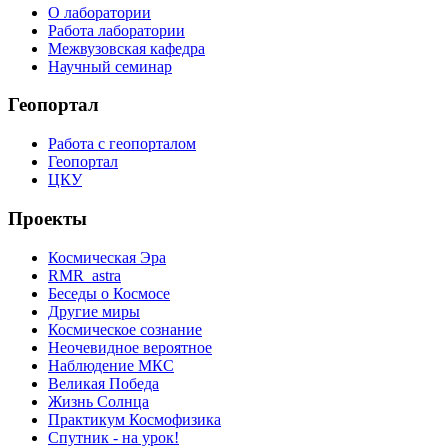
О лаборатории
Работа лаборатории
Межвузовская кафедра
Научный семинар
Геопортал
Работа с геопорталом
Геопортал
ЦКУ
Проекты
Космическая Эра
RMR_astra
Беседы о Космосе
Другие миры
Космическое сознание
Неочевидное вероятное
Наблюдение МКС
Великая Победа
Жизнь Солнца
Практикум Космофизика
Спутник - на урок!