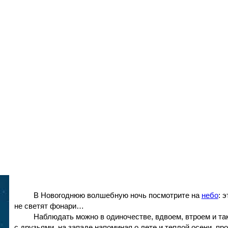
В Новогоднюю волшебную ночь посмотрите на
небо
: 
не светят фонари…
Наблюдать можно в одиночестве, вдвоем, втроем и так
с друзьями, на западе,
напоминая о лете и теплой осени, пр