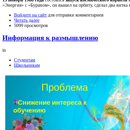
«Энергия» с «Бураном», он вышел на орбиту, сделал два витка
Войдите на сайт
для отправки комментариев
Читать далее
5099 просмотров
Информация к размышлению
in
Студентам
Школьникам