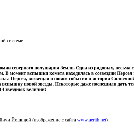
ой системе
омии северного полушария Земли. Одна из рядовых, весьма сл
 В момент вспышки комета находилась в созвездии Персея и с
дельта Персея, возвещая о новом событии в истории Солнечн
за вспышку новой звезды. Некоторые даже поспешили дать те
 14 звездных величин!
ейичи Йошидой (изображение с сайта
www.aerith.net
)