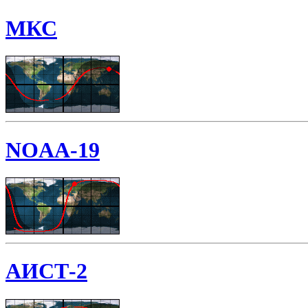
МКС
NOAA-19
АИСТ-2