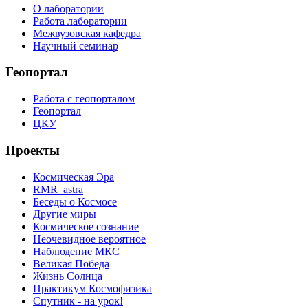
О лаборатории
Работа лаборатории
Межвузовская кафедра
Научный семинар
Геопортал
Работа с геопорталом
Геопортал
ЦКУ
Проекты
Космическая Эра
RMR_astra
Беседы о Космосе
Другие миры
Космическое сознание
Неочевидное вероятное
Наблюдение МКС
Великая Победа
Жизнь Солнца
Практикум Космофизика
Спутник - на урок!