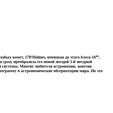
m
абых комет, 17P/Holmes, имевшая до этого блеск 16
,
разу преобразила его новой звездой 3-й звездной
ой системы. Многие любители астрономии, заметив
леграмму в астрономические обсерватории мира. Но это