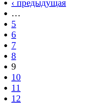
‹ предыдущая
…
5
6
7
8
9
10
11
12