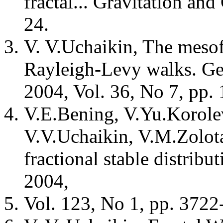
fractal... Gravitation an
24.
V. V.Uchaikin, The mesof
Rayleigh-Levy walks. Gen
2004, Vol. 36, No 7, pp.
V.E.Bening, V.Yu.Korole
V.V.Uchaikin, V.M.Zolota
fractional stable distribu
2004,
Vol. 123, No 1, pp. 3722