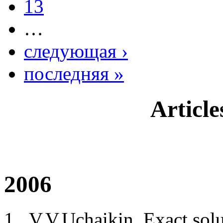
13
…
следующая ›
последняя »
Articl
2006
V.V.Uchaikin, Exact solu