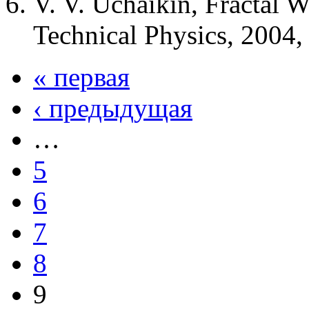
V. V. Uchaikin, Fractal W
Technical Physics, 2004,
« первая
‹ предыдущая
…
5
6
7
8
9