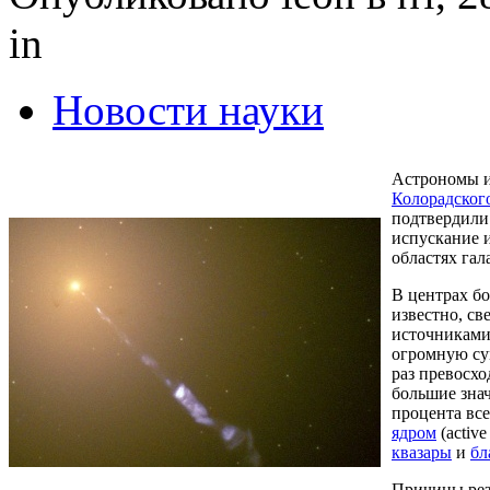
in
Новости науки
Астрономы 
Колорадского
подтвердили
испускание 
областях гал
В центрах бо
известно, с
источниками
огромную су
раз превосх
большие знач
процента все
ядром
(active
квазары
и
бл
Причины рез