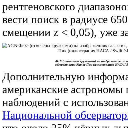
рентгеновского диапазоно
вести поиск в радиусе 650
смещении z < 0,05), уже 
AGN (отмечены кружками) на изображениях гал
обсерватории Китт-Пик (иллюстрация НАСА / Swift
Дополнительную информа
американские астрономы 
наблюдений с использова
Национальной обсервато
что около 25% чёрных дыр