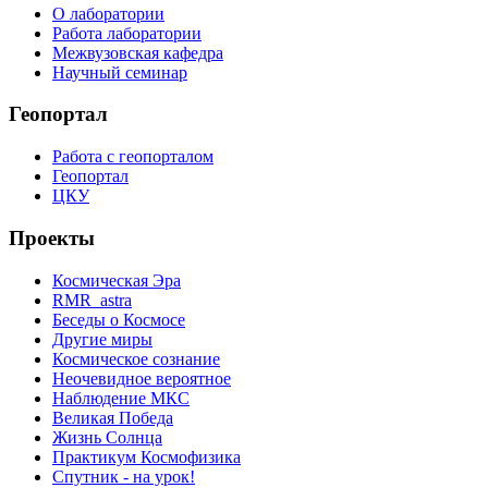
О лаборатории
Работа лаборатории
Межвузовская кафедра
Научный семинар
Геопортал
Работа с геопорталом
Геопортал
ЦКУ
Проекты
Космическая Эра
RMR_astra
Беседы о Космосе
Другие миры
Космическое сознание
Неочевидное вероятное
Наблюдение МКС
Великая Победа
Жизнь Солнца
Практикум Космофизика
Спутник - на урок!