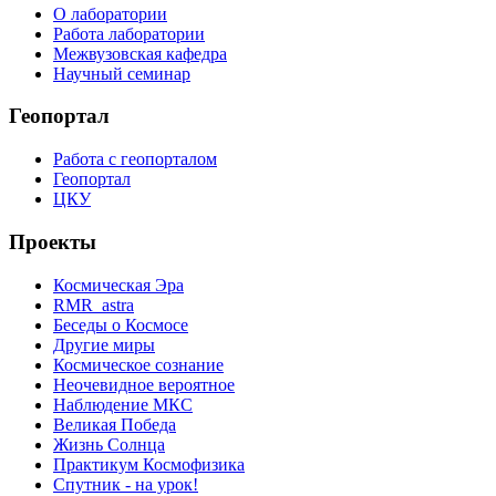
О лаборатории
Работа лаборатории
Межвузовская кафедра
Научный семинар
Геопортал
Работа с геопорталом
Геопортал
ЦКУ
Проекты
Космическая Эра
RMR_astra
Беседы о Космосе
Другие миры
Космическое сознание
Неочевидное вероятное
Наблюдение МКС
Великая Победа
Жизнь Солнца
Практикум Космофизика
Спутник - на урок!