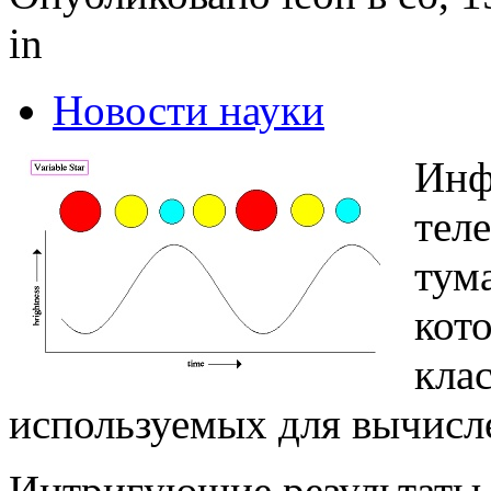
in
Новости науки
Инф
тел
тум
кот
кла
используемых для вычисл
Интригующие результаты 