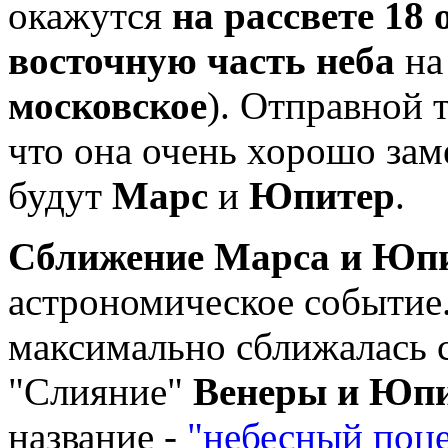
окажутся
на рассвете 18
восточную часть неба
на 
московское
). Отправной 
что она очень хорошо зам
будут
Марс
и
Юпитер
.
Сближение Марса и Юп
астрономическое событие
максимально сближалась 
"Слияние"
Венеры и Юп
название -
"небесный поц