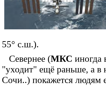
55° с.ш.).
Севернее (
МКС
иногда 
"уходит" ещё раньше, а 
Сочи..) покажется людям 