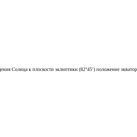
щения Солнца к плоскости эклиптики (82
°
45’) положение экватор