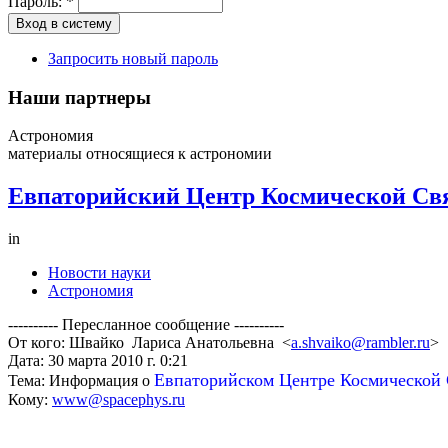
Пароль:
*
Запросить новый пароль
Наши партнеры
Астрономия
материалы относящиеся к астрономии
Евпаторийский Центр Космической Свя
in
Новости науки
Астрономия
---------- Пересланное сообщение ----------
От кого: Швайко Лариса Анатольевна <
a.shvaiko@rambler.ru
>
Дата: 30 марта 2010 г. 0:21
Евпаторийском Центре Космической 
Тема: Информация о
Кому:
www@spacephys.ru