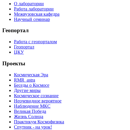
О лаборатории
Работа лаборатории
Межвузовская кафедра
Научный семинар
Геопортал
Работа с геопорталом
Геопортал
ЦКУ
Проекты
Космическая Эра
RMR_astra
Беседы о Космосе
Другие миры
Космическое сознание
Неочевидное вероятное
Наблюдение МКС
Великая Победа
Жизнь Солнца
Практикум Космофизика
Спутник - на урок!