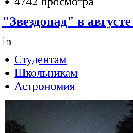
4742 просмотра
"Звездопад" в августе
in
Студентам
Школьникам
Астрономия