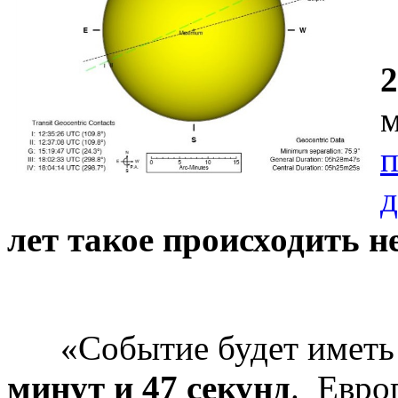
2
м
п
д
лет такое происходить не
«Событие будет имет
минут и 47 секунд
. Евро