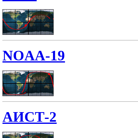
NOAA-19
АИСТ-2