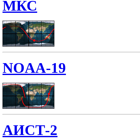
МКС
NOAA-19
АИСТ-2