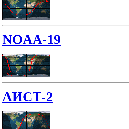
NOAA-19
АИСТ-2