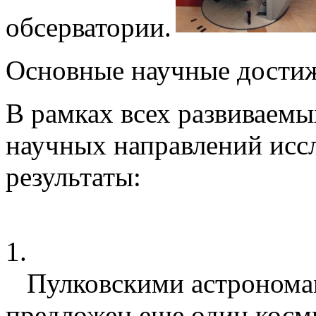
обсерватории.
Основные научные достиже
В рамках всех развиваем
научных направлений исс
результаты:
1.
Пулковскими астрономами
предложен еще один косм