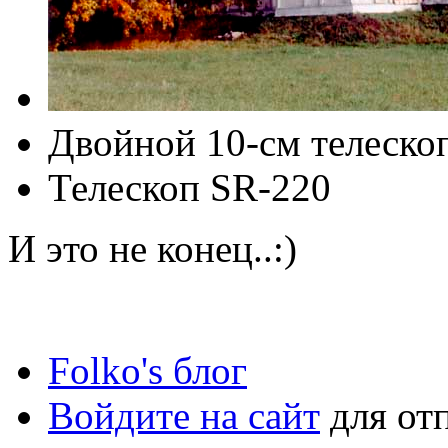
Двойной 10-см телеск
Телескоп SR-220
И это не конец..:)
Folko's блог
Войдите на сайт
для от