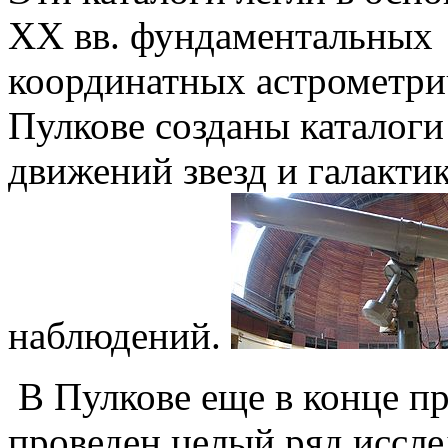
XX вв. фундаментальных
координатных астрометрич
Пулкове созданы каталог
движений звезд и галакти
наблюдений.
В Пулкове еще в конце пр
проведен целый ряд иссле