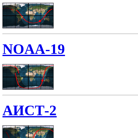
NOAA-19
АИСТ-2