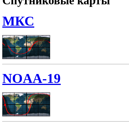
Спутниковые карты
МКС
NOAA-19