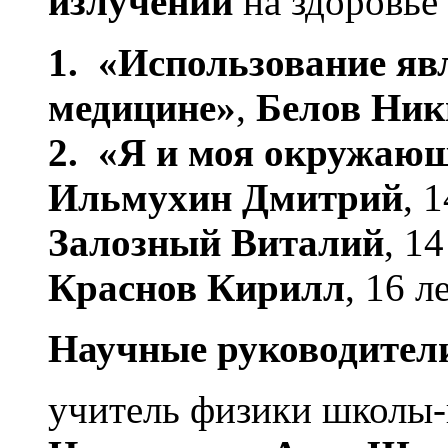
излучений
на здоровье 
1.
«Использование яв
медицине»
,
Белов Ни
2. «Я и моя окружающ
Ильмухин Дмитрий
, 
Залозный Виталий
, 14
Краснов Кирилл
, 16 ле
Научны
е руководител
учитель физики школы-