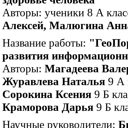
Авторы: ученики 8 А кла
Алексей,
Малюгина Анна
Название работы:
"ГеоПо
развития информационн
Авторы:
Магадеева Вале
Журавлева Наталья
9 А 
Сорокина Ксения
9 Б кла
Краморова Дарья
9 Б кла
Научные руководители:
Б