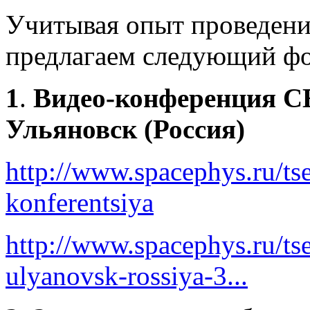
Учитывая опыт проведени
предлагаем следующий фо
1
.
Видео-конференция
C
Ульяновск (Россия)
http://www.spacephys.ru/ts
konferentsiya
http://www.spacephys.ru/tse
ulyanovsk-rossiya-3...