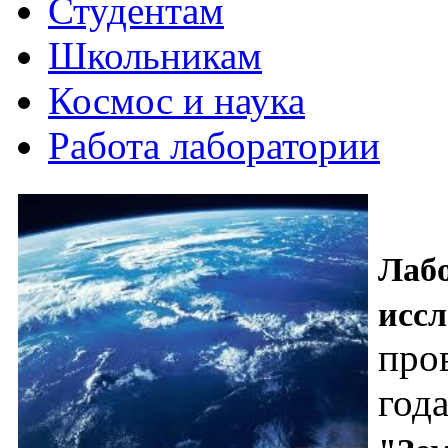
Студентам
Школьникам
Космос и наука
Работа лаборатории
Лаб
исс
про
год