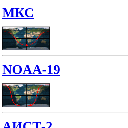
МКС
NOAA-19
АИСТ-2