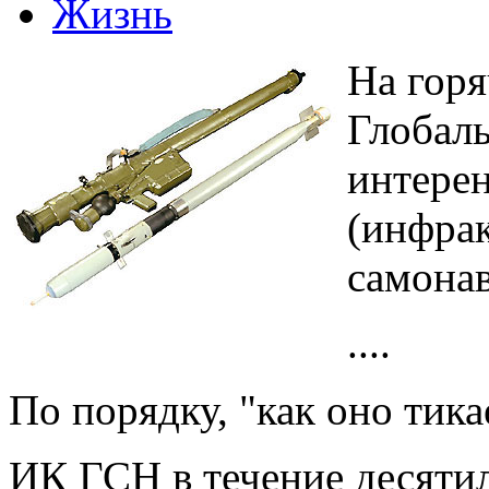
Жизнь
На гор
Глобаль
интере
(инфра
самонав
....
По порядку, "как оно тика
ИК ГСН в течение десяти