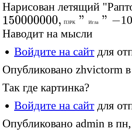
Нарисован летящий "Рапто
150
000
000
,
"
"
−
1
П
З
Р
К
И
г
л
а
150
000
000
,
П
З
Р
К
"
И
г
л
а
"
−
Наводит на мысли
Войдите на сайт
для от
Опубликовано zhvictorm в 
Так где картинка?
Войдите на сайт
для от
Опубликовано admin в пн, 