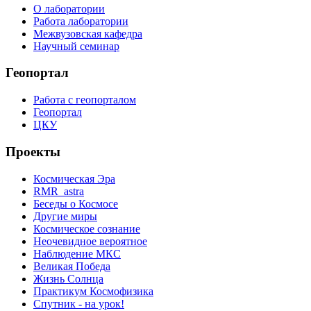
О лаборатории
Работа лаборатории
Межвузовская кафедра
Научный семинар
Геопортал
Работа с геопорталом
Геопортал
ЦКУ
Проекты
Космическая Эра
RMR_astra
Беседы о Космосе
Другие миры
Космическое сознание
Неочевидное вероятное
Наблюдение МКС
Великая Победа
Жизнь Солнца
Практикум Космофизика
Спутник - на урок!