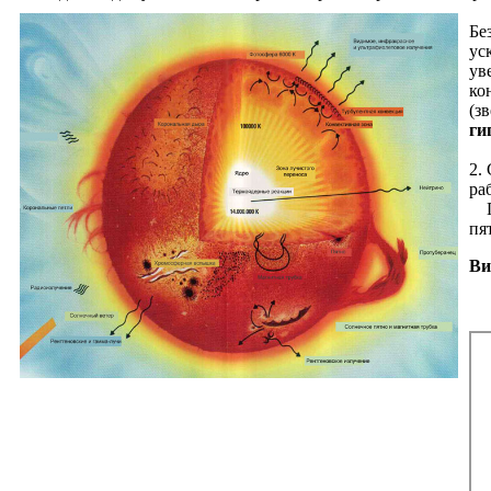
Бе
ус
ув
ко
(з
ги
2.
ра
По
пя
Ви