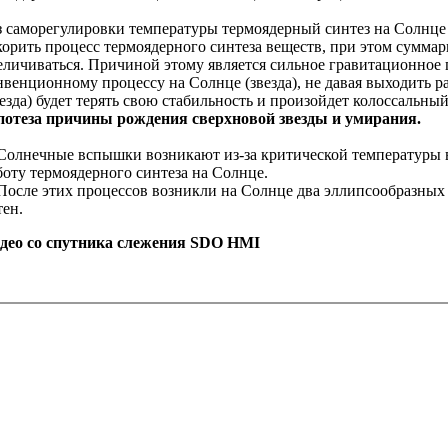
з саморегулировки температуры термоядерный синтез на Солнц
корить процесс термоядерного синтеза веществ, при этом суммар
еличиваться. Причиной этому является сильное гравитационное п
нвенционному процессу на Солнце (звезда), не давая выходить 
везда) будет терять свою стабильность и произойдет колоссальн
потеза причины рождения сверхновой звезды и умирания.
 Солнечные вспышки возникают из-за критической температуры
боту термоядерного синтеза на Солнце.
сле этих процессов возникли на Солнце два эллипсообразных 
тен.
део со спутника слежения
SDO
HMI