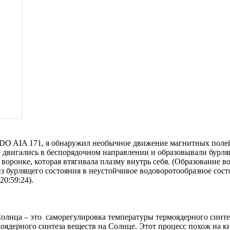
SDO AIA 171, я обнаружил необычное движение магнитных поле
е двигались в беспорядочном направлении и образовывали бурл
оронке, которая втягивала плазму внутрь себя. (Образование вор
з бурлящего состояния в неустойчивое водоворотообразное сост
20:59:24)
.
олнца – это саморегулировка температуры термоядерного синтез
оядерного синтеза веществ на Солнце. Этот процесс похож на к