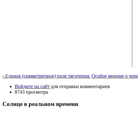
‹ Единое (симметричное) поле тяготения.
Особое мнение о чер
Войдите на сайт
для отправки комментариев
8743 просмотра
Солнце в реальном времени