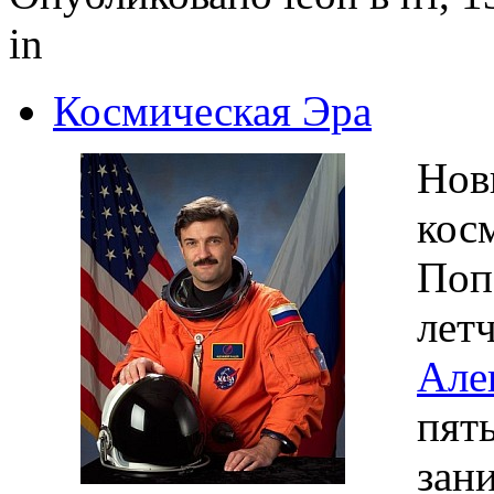
in
Космическая Эра
Нов
кос
Поп
лет
Але
пят
зан