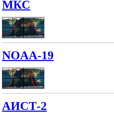
МКС
NOAA-19
АИСТ-2