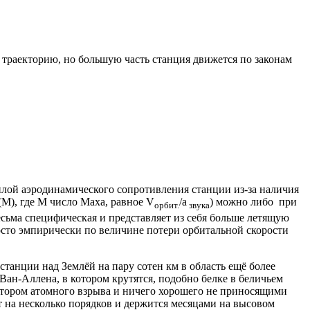
траекторию, но большую часть станция движется по законам
ой аэродинамического сопротивления станции из-за наличия
М), где М число Маха, равное V
/a
) можно либо при
орбит.
звука
сьма специфическая и представляет из себя больше летящую
сто эмпирически по величине потери орбитальной скорости
анции над Землёй на пару сотен км в область ещё более
Ван-Аллена, в котором крутятся, подобно белке в беличьем
ктором атомного взрыва и ничего хорошего не приносящими
т на несколько порядков и держится месяцами на высовом