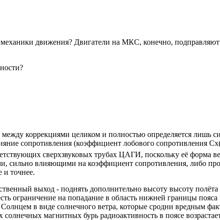
 механики движения? Двигатели на МКС, конечно, подправляют 
тности?
жду коррекциями целиком и полностью определяется лишь сил
лияние сопротивления (коэффициент лобового сопротивления Cx(
етствующих сверхзвуковых трубах ЦАГИ, поскольку её форма ве
и, сильно влияющими на коэффициент сопротивления, либо про
 и точнее.
енный выход - поднять дополнительно высоту высоту полёта ст
есть ограничение на попадание в область нижней границы пояса 
 Солнцем в виде солнечного ветра, которые сродни вредным фа
х солнечных магнитных бурь радиоактивность в поясе возрастае