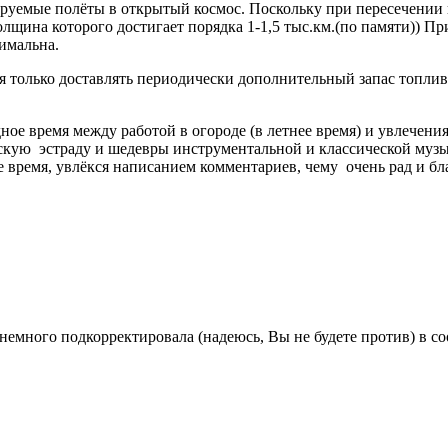
ируемые полёты в открытый космос. Поскольку при пересечении
олщина которого достигает порядка 1-1,5 тыс.км.(по памяти)) П
имальна.
я только доставлять периодически дополнительный запас топлив
время между работой в огороде (в летнее время) и увлечениям
скую эстраду и шедевры инструментальной и классической муз
 время, увлёкся написанием комментариев, чему очень рад и бл
немного подкорректировала (надеюсь, Вы не будете против) в со