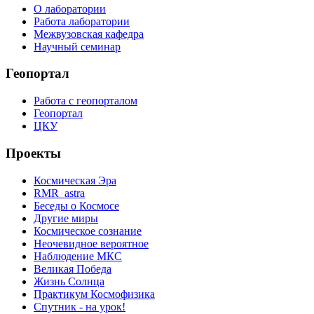
О лаборатории
Работа лаборатории
Межвузовская кафедра
Научный семинар
Геопортал
Работа с геопорталом
Геопортал
ЦКУ
Проекты
Космическая Эра
RMR_astra
Беседы о Космосе
Другие миры
Космическое сознание
Неочевидное вероятное
Наблюдение МКС
Великая Победа
Жизнь Солнца
Практикум Космофизика
Спутник - на урок!