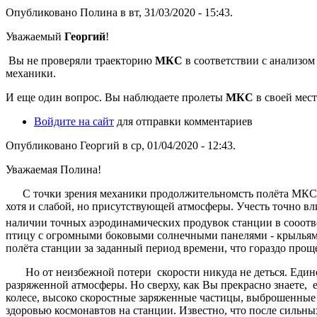
Опубликовано Полина в вт, 31/03/2020 - 15:43.
Уважаемый
Георгий
!
Вы не проверяли траекторию
МКС
в соответствии с анализом
механики.
И еще один вопрос. Вы наблюдаете пролеты
МКС
в своей мес
Войдите на сайт
для отправки комментариев
Опубликовано Георгий в ср, 01/04/2020 - 12:43.
Уважаемая Полина!
С точки зрения механики продолжительномсть полёта МКС ме
хотя и слабой, но присутствующей атмосферы. Учесть точно в
наличии точных аэродинамических продувок станции в сооотв
птицу с огромными боковыми солнечными панелями - крыльям
полёта станции за заданный период времени, что гораздо проще
Но от неизбежной потери скорости никуда не деться. Единств
разряженной атмосферы. Но сверху, как Вы прекрасно знаете, 
колесе, высоко скоростные заряженные частицы, выброшенные
здоровью космонавтов на станции. Известно, что после сильны