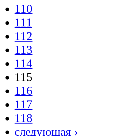
110
111
112
113
114
115
116
117
118
следующая ›