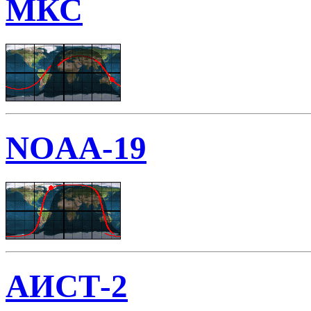
МКС
NOAA-19
АИСТ-2