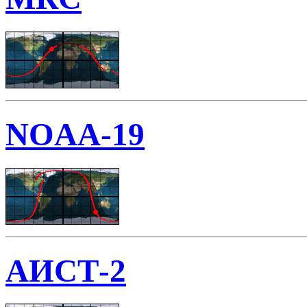
NOAA-19
АИСТ-2