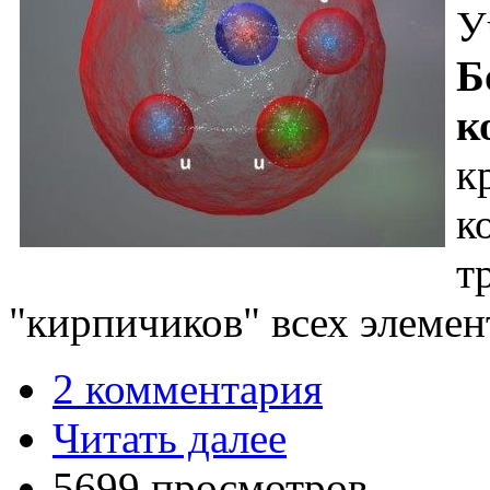
У
Б
к
к
к
т
"кирпичиков" всех элемен
2 комментария
Читать далее
5699 просмотров