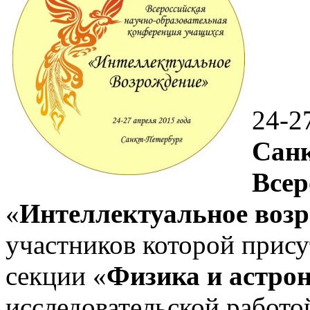
24-2
Санк
Всер
«
Интеллектуальное возр
участников которой присут
секции «
Физика и астро
исследовательской работо