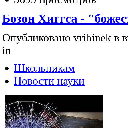
Бозон Хиггса - "боже
Опубликовано vribinek в вт
in
Школьникам
Новости науки