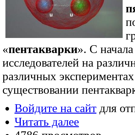
п
п
г
«
пентакварки
». С начала
исследователей на различ
различных экспериментах
существовании пентакварк
Войдите на сайт
для от
Читать далее