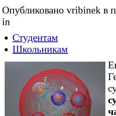
Опубликовано vribinek в п
in
Студентам
Школьникам
Е
Г
с
с
ч