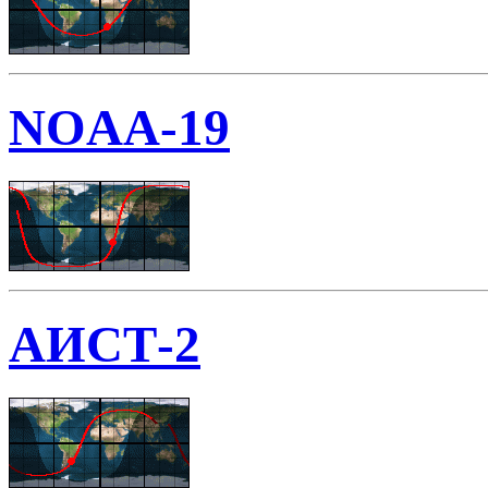
NOAA-19
АИСТ-2