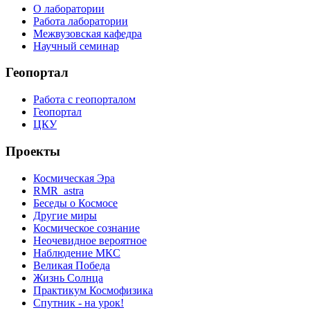
О лаборатории
Работа лаборатории
Межвузовская кафедра
Научный семинар
Геопортал
Работа с геопорталом
Геопортал
ЦКУ
Проекты
Космическая Эра
RMR_astra
Беседы о Космосе
Другие миры
Космическое сознание
Неочевидное вероятное
Наблюдение МКС
Великая Победа
Жизнь Солнца
Практикум Космофизика
Спутник - на урок!