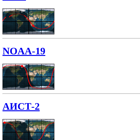
NOAA-19
АИСТ-2