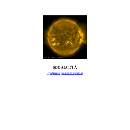
SDO AIA 171 Å
графики в реальном времени