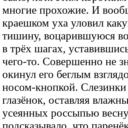
многие прохожие. И вообщ
краешком уха уловил как
тишину, воцарившуюся во
в трёх шагах, уставившис
чего-то. Совершенно не з
окинул его беглым взгляд
носом-кнопкой. Слезинки 
глазёнок, оставляя влажн
усеянных россыпью веснуш
подсказывало, что паренё