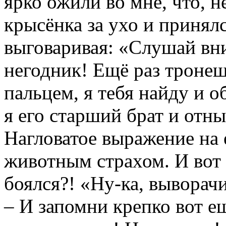
ярко ожили во мне, что, н
крысёнка за ухо и принялс
выговаривая: «Слушай вн
негодник! Ещё раз троне
пальцем, я тебя найду и о
я его старший брат и отны
Нагловатое выражение на
животным страхом. И вот 
боялся?! «Ну-ка, выворач
– И запомни крепко вот е