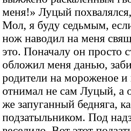
меня!» Луцый похвалялся,
Мол, я буду седьмым, есл
нож наводил на меня свя
это. Поначалу он просто с
обложил меня данью, заби
родители на мороженое и 
отнимал не сам Луцый, а 
же запуганный бедняга, ка
подзатыльником. Под надз
веселило. Вот этот подзат