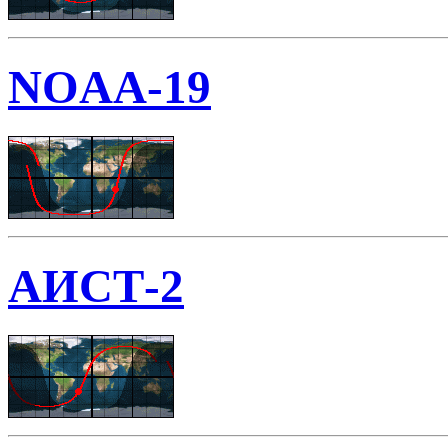
NOAA-19
АИСТ-2