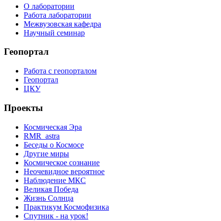
О лаборатории
Работа лаборатории
Межвузовская кафедра
Научный семинар
Геопортал
Работа с геопорталом
Геопортал
ЦКУ
Проекты
Космическая Эра
RMR_astra
Беседы о Космосе
Другие миры
Космическое сознание
Неочевидное вероятное
Наблюдение МКС
Великая Победа
Жизнь Солнца
Практикум Космофизика
Спутник - на урок!