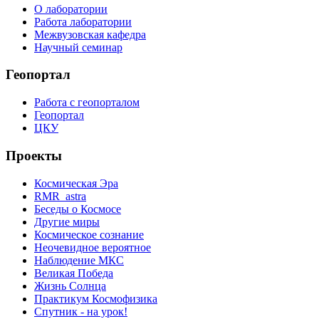
О лаборатории
Работа лаборатории
Межвузовская кафедра
Научный семинар
Геопортал
Работа с геопорталом
Геопортал
ЦКУ
Проекты
Космическая Эра
RMR_astra
Беседы о Космосе
Другие миры
Космическое сознание
Неочевидное вероятное
Наблюдение МКС
Великая Победа
Жизнь Солнца
Практикум Космофизика
Спутник - на урок!